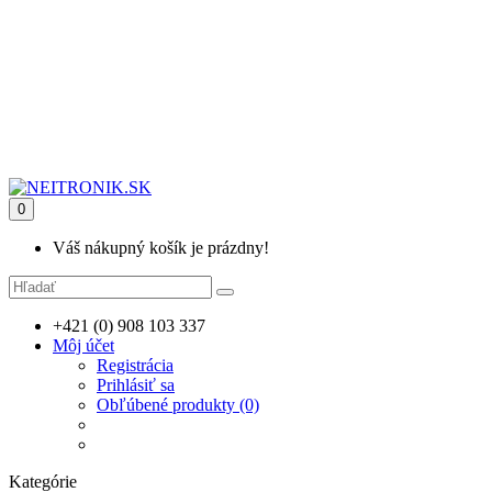
0
Váš nákupný košík je prázdny!
+421 (0) 908 103 337
Môj účet
Registrácia
Prihlásiť sa
Obľúbené produkty (0)
Kategórie