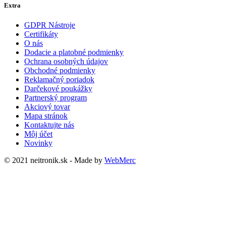
Extra
GDPR Nástroje
Certifikáty
O nás
Dodacie a platobné podmienky
Ochrana osobných údajov
Obchodné podmienky
Reklamačný poriadok
Darčekové poukážky
Partnerský program
Akciový tovar
Mapa stránok
Kontaktujte nás
Môj účet
Novinky
© 2021 neitronik.sk - Made by
WebMerc