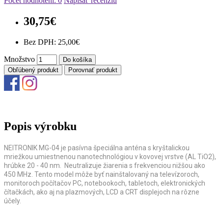
Počet hodnotení: 0
Napísať recenziu
30,75€
Bez DPH: 25,00€
Množstvo
Do košíka
Obľúbený produkt
Porovnať produkt
Popis výrobku
NEITRONIK MG-04
je pasívna špeciálna anténa s kryštalickou
mriežkou umiestnenou nanotechnológiou v kovovej vrstve (AL TiO2),
hrúbke 20 - 40 nm.
Neutralizuje žiarenia s frekvenciou nižšou ako
450 MHz. Tento model môže byť nainštalovaný na televízoroch,
monitoroch počítačov PC, notebookoch, tabletoch, elektronických
čítačkách, ako aj na plazmových, LCD a CRT displejoch na rôzne
účely.