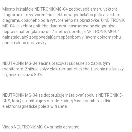
Miesto inštalácie NEITRONIK MG-04 zodpovedá smeru vektora
diagramu ním vytvoreného elektromagnetického poľa a vektoru
diagramu opačného poľa vytvoreného na obrazovke. U NEITRONIK
MG-04 je vektor poľného diagramu nasmerovaný diagonálne
doprava nahor (platí až do 2 metrov), preto je NEITRONIK MG-04
nainštalovaný zodpovedajúcim spôsobom v ľavom dolnom rohu
panelu alebo obrazovky.
NEUTRONIK MG-04 začína pracovať súčasne so zapnutým
monitorom. Znižuje vplyv elektromagnetického žiarenia na ľudský
organizmus až o 80%.
NEUTRONIK MG-04 sa doporučuje inštalovať spolu s NEITRONIK 5-
GRS, ktorý sa inštaluje v strede zadnej časti monitora a tíši
elektromagnetické pole z wifi siete.
Video NEUTRONIK MG-04 princíp ochrany: