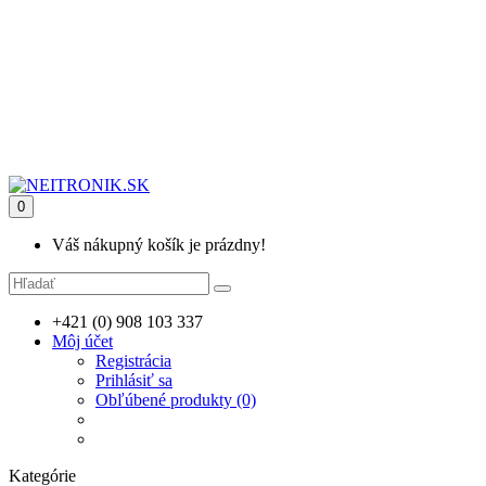
0
Váš nákupný košík je prázdny!
+421 (0) 908 103 337
Môj účet
Registrácia
Prihlásiť sa
Obľúbené produkty (0)
Kategórie